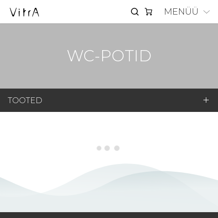
MENÜÜ
WC-POTID
TOOTED