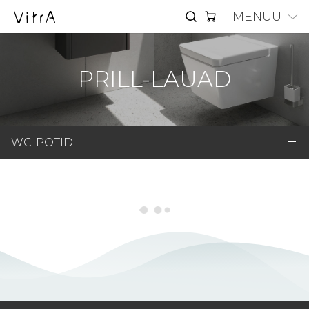
MENÜÜ
PRILL-LAUAD
WC-POTID