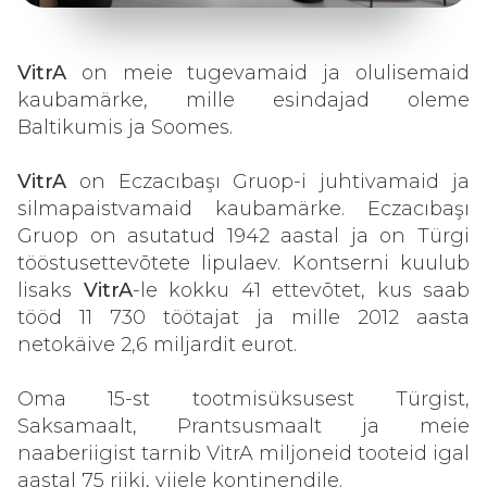
VitrA
on
meie tugevamaid ja olulisemaid
kaubamärke, mille esindajad oleme
Baltikumis ja Soomes.
VitrA
on Eczacıbaşı Gruop-i juhtivamaid ja
silmapaistvamaid kaubamärke. Eczacıbaşı
Gruop on asutatud 1942 aastal ja on Türgi
tööstusettevõtete lipulaev. Kontserni kuulub
lisaks
VitrA
-le kokku 41 ettevõtet, kus saab
tööd 11 730 töötajat ja mille 2012 aasta
netokäive 2,6 miljardit eurot.
Oma 15-st tootmisüksusest Türgist,
Saksamaalt, Prantsusmaalt ja meie
naaberiigist tarnib VitrA miljoneid tooteid igal
aastal 75 riiki, viiele kontinendile.