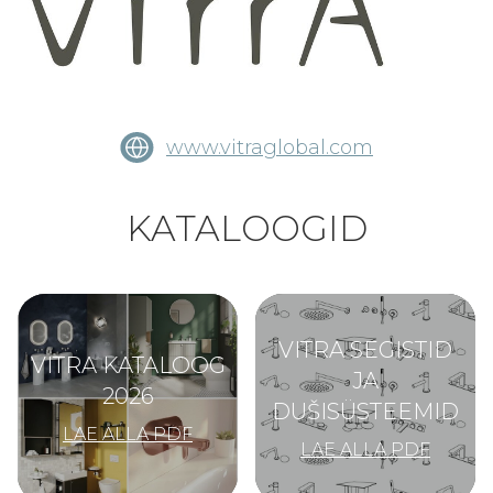
www.vitraglobal.com
KATALOOGID
VITRA SEGISTID
VITRA KATALOOG
JA
2026
DUŠISÜSTEEMID
LAE ALLA PDF
LAE ALLA PDF